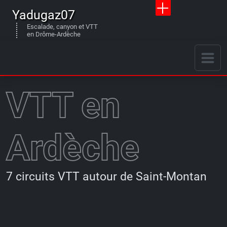
Yadugaz07
Escalade, canyon et VTT
en Drôme-Ardèche
VTT en
Ardèche
7 circuits VTT autour de Saint-Montan