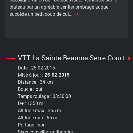
plateau par un agréable sentier ombragé auquel
succède un petit coup de cul...
++
VTT La Sainte Beaume Serre Court
Date :
25-02-2015
Mise à jour :
25-02-2015
Distance :
34 km
Boucle :
oui
Temps roulage :
03:30:00
D+ :
1350 m
Altitude max :
365 m
Altitude min :
66 m
Portage :
non
Sens conseillé:
antihoraire