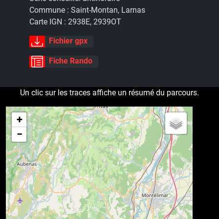
Commune :
Saint-Montan, Larnas
Carte IGN :
2938E, 2939OT
Fichier gpx
Fiche Rando
Un clic sur les traces affiche un résumé du parcours.
+
−