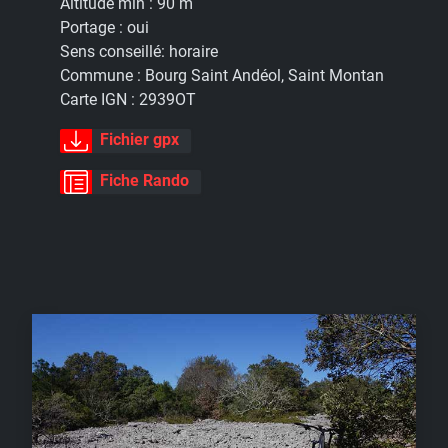
Altitude min :
90 m
Portage :
oui
Sens conseillé:
horaire
Commune :
Bourg Saint Andéol, Saint Montan
Carte IGN :
2939OT
Fichier gpx
Fiche Rando