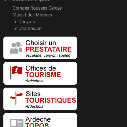
Grandes Rousses Cerces
Massif des Monges
Le Queyras
Le Champsaur