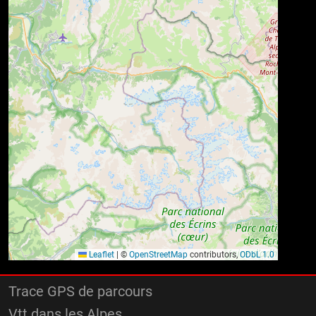
Leaflet
|
©
OpenStreetMap
contributors,
ODbL 1.0
Trace GPS de parcours
Vtt dans les Alpes