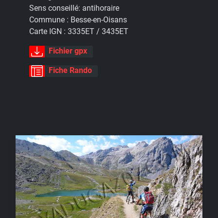
Sens conseillé:
antihoraire
Commune :
Besse-en-Oisans
Carte IGN :
3335ET / 3435ET
Fichier gpx
Fiche Rando