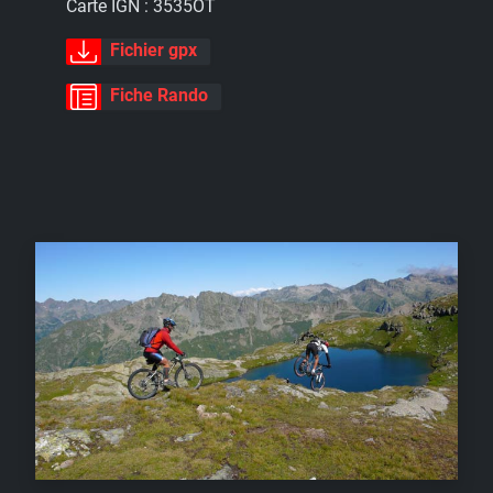
Carte IGN :
3535OT
Fichier gpx
Fiche Rando