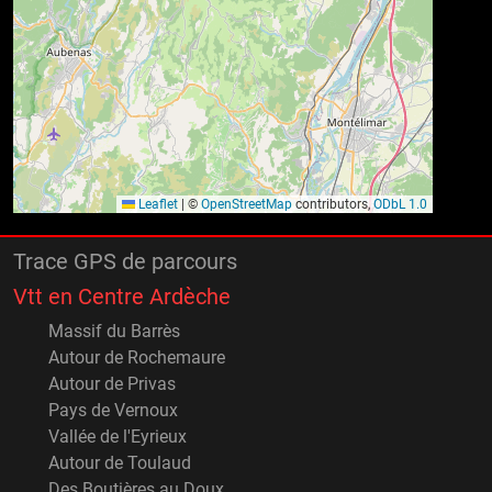
Leaflet
|
©
OpenStreetMap
contributors,
ODbL 1.0
Trace GPS de parcours
Vtt en Centre Ardèche
Massif du Barrès
Autour de Rochemaure
Autour de Privas
Pays de Vernoux
Vallée de l'Eyrieux
Autour de Toulaud
Des Boutières au Doux