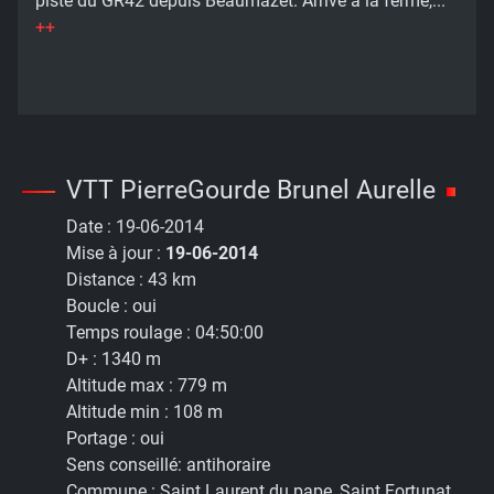
piste du GR42 depuis Beaumazet. Arrivé à la ferme,...
++
VTT PierreGourde Brunel Aurelle
Date :
19-06-2014
Mise à jour :
19-06-2014
Distance :
43 km
Boucle :
oui
Temps roulage :
04:50:00
D+ :
1340 m
Altitude max :
779 m
Altitude min :
108 m
Portage :
oui
Sens conseillé:
antihoraire
Commune :
Saint Laurent du pape, Saint Fortunat