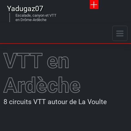
Yadugaz07
Escalade, canyon et VTT
en Drôme-Ardèche
VTT en
Ardèche
8 circuits VTT autour de La Voulte