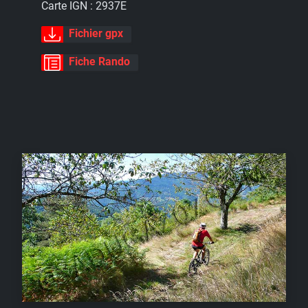
Carte IGN :
2937E
Fichier gpx
Fiche Rando