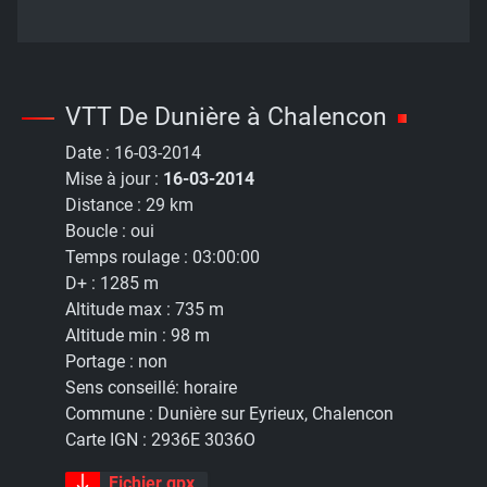
VTT De Dunière à Chalencon
Date :
16-03-2014
Mise à jour :
16-03-2014
Distance :
29 km
Boucle :
oui
Temps roulage :
03:00:00
D+ :
1285 m
Altitude max :
735 m
Altitude min :
98 m
Portage :
non
Sens conseillé:
horaire
Commune :
Dunière sur Eyrieux, Chalencon
Carte IGN :
2936E 3036O
Fichier gpx