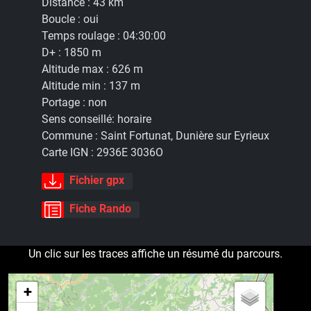
Distance :
43 km
Boucle :
oui
Temps roulage :
04:30:00
D+ :
1850 m
Altitude max :
626 m
Altitude min :
137 m
Portage :
non
Sens conseillé:
horaire
Commune :
Saint Fortunat, Dunière sur Eyrieux
Carte IGN :
2936E 3036O
Fichier gpx
Fiche Rando
Un clic sur les traces affiche un résumé du parcours.
+