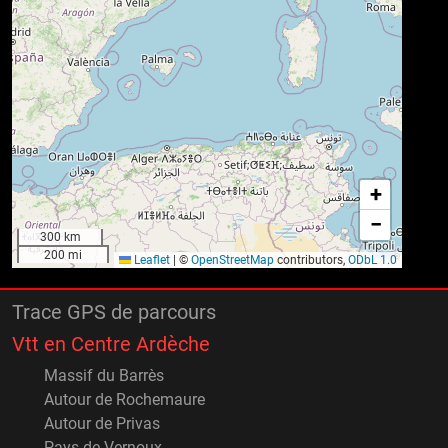
+
−
300 km
200 mi
Leaflet
|
©
OpenStreetMap
contributors,
ODbL 1.0
Trace GPS de parcours
Vtt en Centre Ardèche
Massif du Barrès
Autour de Rochemaure
Autour de Privas
Pays de Vernoux