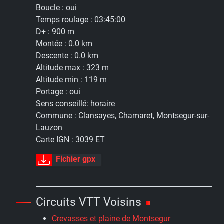
Boucle :
oui
Temps roulage :
03:45:00
D+ :
900 m
Montée :
0.0 km
Descente :
0.0 km
Altitude max :
323 m
Altitude min :
119 m
Portage :
oui
Sens conseillé:
horaire
Commune :
Clansayes, Chamaret, Montsegur-sur-
Lauzon
Carte IGN :
3039 ET
Fichier gpx
Circuits VTT Voisins
Crevasses et plaine de Montsegur