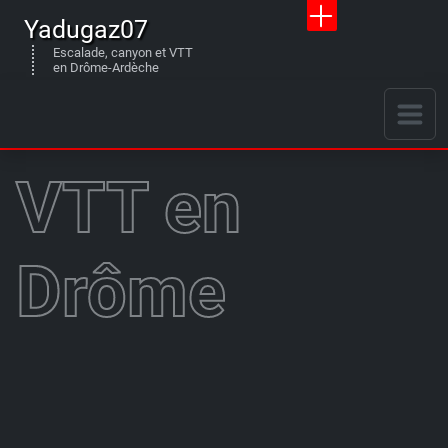
Yadugaz07
Escalade, canyon et VTT
en Drôme-Ardèche
VTT en
Drôme