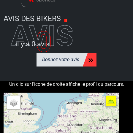
AVIS DES BIKERS
AVIS
0
il y a
0 avis
Donnez votre avis
Un clic sur l'icone de droite affiche le profil du parcours.