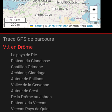
+
−
300 km
200 mi
Leaflet
|
©
OpenStreetMap
contributors,
ODbL 1.0
Trace GPS de parcours
Vtt en Drôme
Le pays de Die
Plateau du Glandasse
Chatillon-Grimone
Archiane, Glandage
Autour de Saillans
Vallée de la Gervanne
Autour de Crest
De la Drôme au Jabron
Plateaux du Vercors
Vercors Pays de Quint