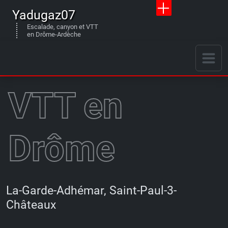
Yadugaz07
Escalade, canyon et VTT
en Drôme-Ardèche
VTT en
Drôme
La-Garde-Adhémar, Saint-Paul-3-
Châteaux