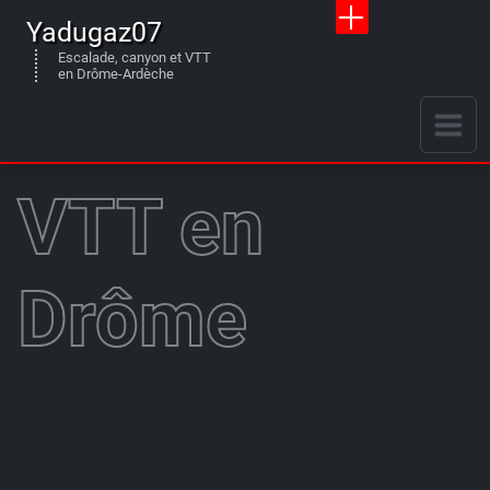
Yadugaz07
Escalade, canyon et VTT
en Drôme-Ardèche
VTT en
Drôme