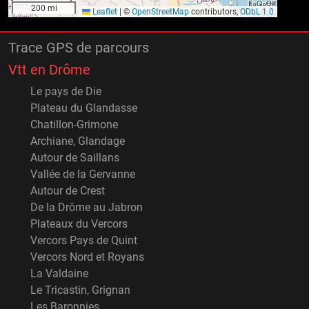
200 mi
Leaflet
|
©
OpenStreetMap
contributors,
ODbL 1.0
Trace GPS de parcours
Vtt en Drôme
Le pays de Die
Plateau du Glandasse
Chatillon-Grimone
Archiane, Glandage
Autour de Saillans
Vallée de la Gervanne
Autour de Crest
De la Drôme au Jabron
Plateaux du Vercors
Vercors Pays de Quint
Vercors Nord et Royans
La Valdaine
Le Tricastin, Grignan
Les Baronnies