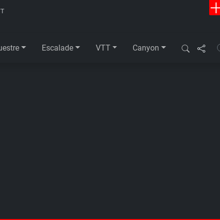
TT
uestre
Escalade
VTT
Canyon