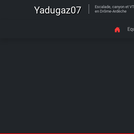
Yadugaz07
Escalade, canyon et V
en Drôme-Ardèche
Eq