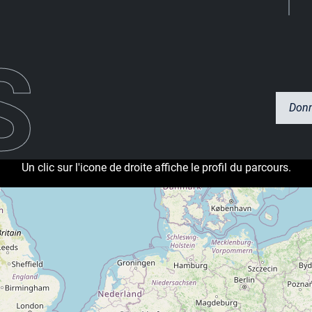
S
Donn
Un clic sur l'icone de droite affiche le profil du parcours.