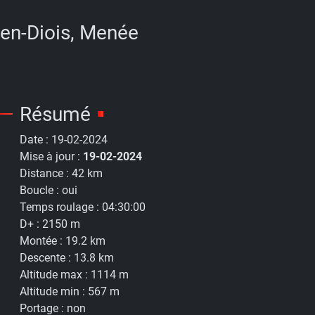
-en-Diois, Menée
Résumé
Date :
19-02-2024
Mise à jour :
19-02-2024
Distance :
42 km
Boucle :
oui
Temps roulage :
04:30:00
D+ :
2150 m
Montée :
19.2 km
Descente :
13.8 km
Altitude max :
1114 m
Altitude min :
567 m
Portage :
non