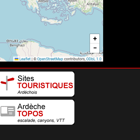
+
−
Leaflet
|
©
OpenStreetMap
contributors,
ODbL 1.0