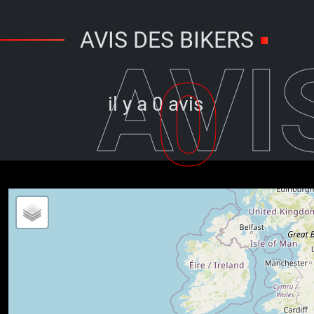
AVIS DES BIKERS
AVI
0
il y a
0 avis