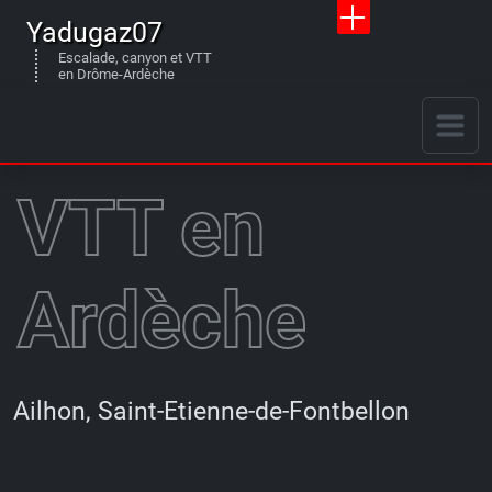
Yadugaz07
Escalade, canyon et VTT
en Drôme-Ardèche
VTT en
Ardèche
Ailhon, Saint-Etienne-de-Fontbellon