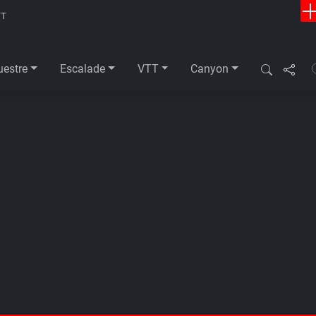
TT
uestre
Escalade
VTT
Canyon