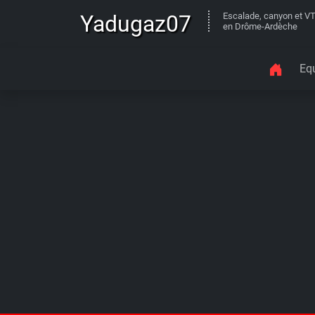
Yadugaz07
Escalade, canyon et V
en Drôme-Ardèche
Eq