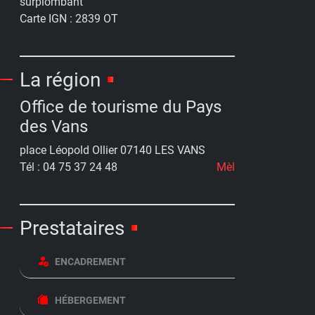
surplombant
Carte IGN :
2839 OT
La région
Office de tourisme du Pays
des Vans
place Léopold Ollier 07140 LES VANS
Tél : 04 75 37 24 48
Mèl
Prestataires
ENCADREMENT
HÉBERGEMENT